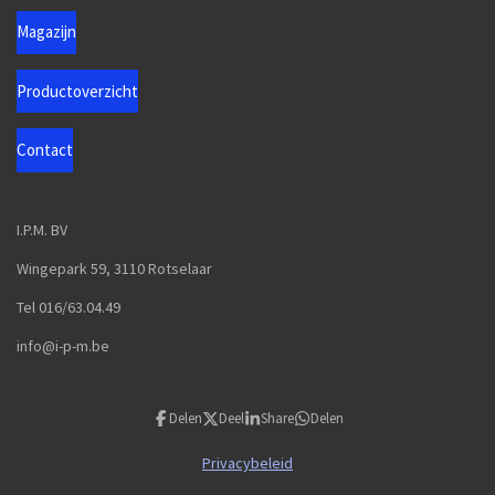
Magazijn
Productoverzicht
Contact
I.P.M. BV
Wingepark 59, 3110 Rotselaar
Tel 016/63.04.49
info@i-p-m.be
Delen
Deel
Share
Delen
Privacybeleid