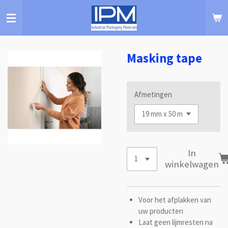
Ga
direct
naar
de
hoofdinhoud
Masking tape
Afmetingen
In
winkelwagen
Voor het afplakken van
uw producten
Laat geen lijmresten na