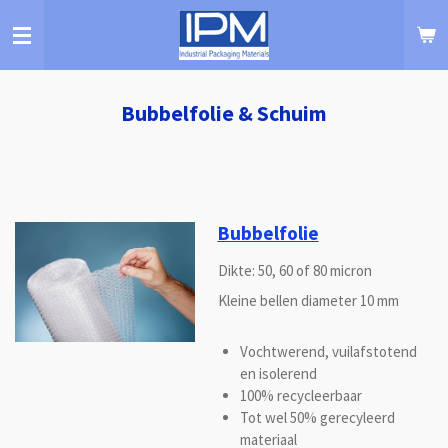
Ga
direct
naar
de
hoofdinhoud
Bubbelfolie & Schuim
Bubbelfolie
Dikte: 50, 60 of 80 micron
Kleine bellen diameter 10 mm
Vochtwerend, vuilafstotend
en isolerend
100% recycleerbaar
Tot wel 50% gerecyleerd
materiaal