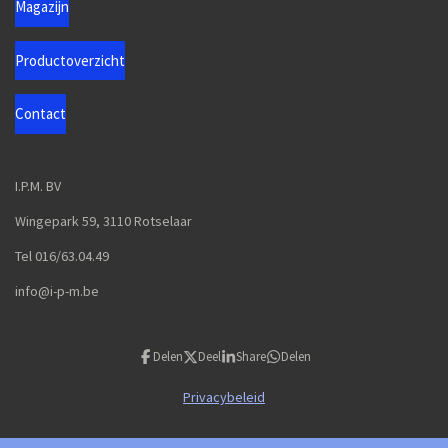
Magazijn
Productoverzicht
Contact
I.P.M. BV
Wingepark 59, 3110 Rotselaar
Tel 016/63.04.49
info@i-p-m.be
Delen
Deel
Share
Delen
Privacybeleid