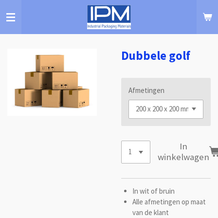
Ga
direct
naar
de
hoofdinhoud
Dubbele golf
Afmetingen
In
winkelwagen
In wit of bruin
Alle afmetingen op maat
van de klant