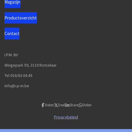
Magazijn
Productoverzicht
Contact
I.P.M. BV
Wingepark 59, 3110 Rotselaar
Tel 016/63.04.49
info@i-p-m.be
Delen
Deel
Share
Delen
Privacybeleid