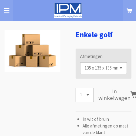
Ga
direct
naar
de
hoofdinhoud
Enkele golf
Afmetingen
In
winkelwagen
In wit of bruin
Alle afmetingen op maat
van de klant